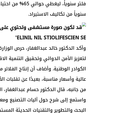
سنوياً من تكاليف الاستيراد.
الرئيس السيسي: تداعيات خطيرة على
رئيس الوزراء 
الاقتصاد العالمي وأسعار الوقود حال
بتنفيذ التوجيه
استمرار الأزمة في الشرق الأوسط
سكنية با
30 مارس 2026 05:06 م
30 مارس 2026 04:40 م
وأكد الدكتور خالد عبدالغفار، حرص الوزا
لتعزيز الأمن الدوائي وتحقيق التنمية ال
الكوادر الوطنية. وأضاف أن إنتاج الفلاتر
عالية وأسعار مناسبة، بعيدًا عن تقلبات ال
من جانبه، قال الدكتور حسام عبدالغفار، ا
واستمع إلى شرح حول آليات التصنيع ومعاي
البحث والتطوير والتقنيات الحديثة المس