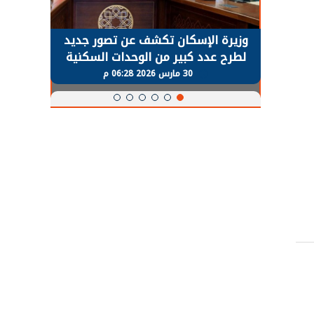
حضور دولي
وزيرة الإسكان تكشف عن تصور جديد
الرئي
تها
لطرح عدد كبير من الوحدات السكنية
قطاع 
ة
بنظام الإيجار
30 مارس 2026 06:28 م