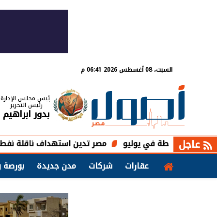
السبت، 08 أغسطس 2026 06:41 م
رئيس مجلس الإدارة
رئيس التحرير
بدور ابراهيم
عاجل
مصر تدين استهداف ناقلة نفط إماراتية 
عقارات
شركات
مدن جديدة
بورصة و