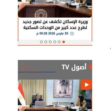
حضور دولي
وزيرة الإسكان تكشف عن تصور جديد
الرئي
تها
لطرح عدد كبير من الوحدات السكنية
قطاع 
ة
بنظام الإيجار
30 مارس 2026 06:28 م
أصول TV