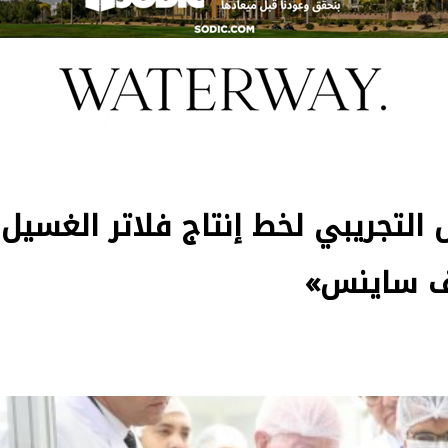
التجريبي لخط إنتاج فلاتر الغسيل
يف ساينس»