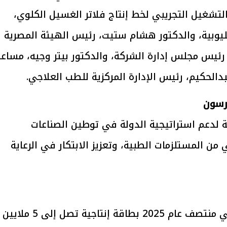
لتشغيل التجريبي لخط إنتاج فلاتر الغسيل الكلوي،
وبية، والدكتور هشام ستيت، رئيس الهيئة المصرية
، رئيس مجلس إدارة الشركة، والدكتور بيتر وجيه، مساع
يتابع الإجراءات الخاصة
افتتاح «إيجبس 2026» ب
ات الرئاسية بطرح وحدات
واسع.. والبترول: مصر تعزز مكان
بدالحكيم، رئيس الإدارة المركزية للطب العلاجي.
لإيجار للمواطنين
بوصفها مركزًا إقليميًّا للطاق
30 مارس 2026 03:59 م
ة لدعم استراتيجية الدولة في توطين الصناعات
 من المستلزمات الطبية، وتعزيز الابتكار في الرعاية
وأشار إلى أن المصنع سيبدأ الإنتاج الفعلي منتصف عام 2025 بطاقة إنتاجية تصل إلى 5 ملايين