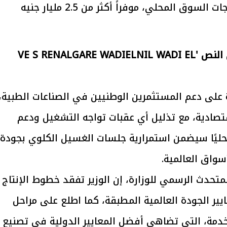
فلتر سنوياً، ليغطي حوالي 65% من احتياجات السوق المحلي، موفراً أكثر من 2.5 مليار جنيه
يتابع الإجراءات الخاصة
افتتاح «إيجبس 2026» ب
ات الرئاسية بطرح وحدات
واسع.. والبترول: مصر تعزز مكان
لإيجار للمواطنين
بوصفها مركزًا إقليميًّا للطاق
30 مارس 2026 03:59 م
رة على دعم المستثمرين الوطنيين في الصناعات الطبية،
اقتصادية، مع تذليل أي عقبات تواجه التشغيل ودعم
 محليًا سيضمن استمرارية جلسات الغسيل الكلوي بجودة
أسواق العالمية.
لمتحدث الرسمي للوزارة، إن الوزير تفقد خطوط الإنتاج
ير الجودة العالمية المطبقة، كما اطلع على مراحل
تخدمة، التي تضاهي أفضل المعايير الدولية في تصنيع