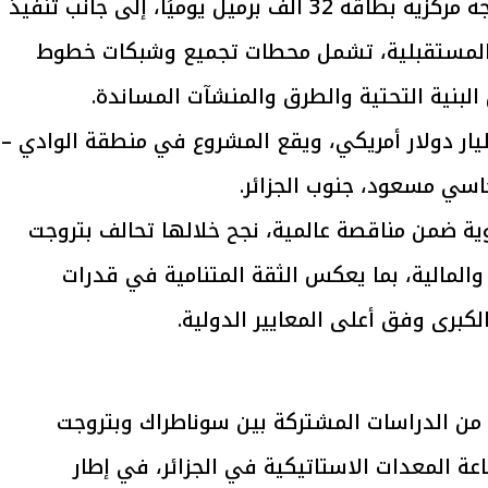
ويتضمن نطاق الأعمال إنشاء محطة معالجة مركزية بطاقة 32 ألف برميل يوميًا، إلى جانب تنفيذ
والمستقبلية، تشمل محطات تجميع وشبكات خطوط
يتابع الإجراءات الخاصة
افتتاح «إيجبس 2026» ب
ات الرئاسية بطرح وحدات
واسع.. والبترول: مصر تعزز مكان
غ القيمة التقديرية للتعاقد نحو 1.1 مليار دولار أمريكي، ويقع المشروع في منطقة الوادي –
لإيجار للمواطنين
بوصفها مركزًا إقليميًّا للطاق
30 مارس 2026 03:59 م
ية ضمن مناقصة عالمية، نجح خلالها تحالف بتروجت
لمالية، بما يعكس الثقة المتنامية في قدرات
كبرى وفق أعلى المعايير الدولية.
 من الدراسات المشتركة بين سوناطراك وبتروجت
ة المعدات الاستاتيكية في الجزائر، في إطار