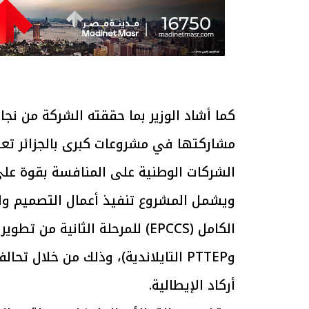
الرئيس السيسي: تداعيات خطيرة على
رئيس الوزراء 
الاقتصاد العالمي وأسعار الوقود حال
بتنفيذ التوجيه
كما أشاد الوزير بما حققته الشركة من نج
استمرار الأزمة في الشرق الأوسط
سكنية با
30 مارس 2026 05:06 م
30 مارس 2026 04:40 م
مشاركتها في مشروعات كبرى بالجزائر تع
الشركات الوطنية على المنافسة بقوة على
ويشمل المشروع تنفيذ أعمال التصميم وال
الكامل (EPCCS) للمرحلة الثاني
وPTTEP التايلاندية)، وذلك من خلال
أركاد الإيطالية.