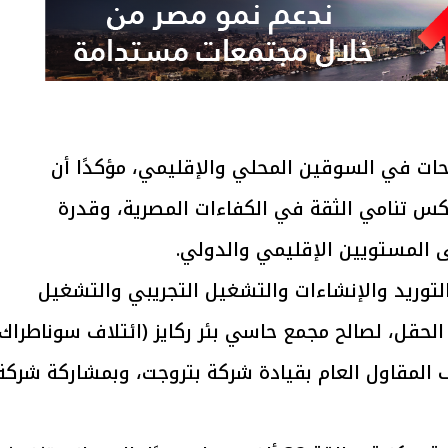
يتابع الإجراءات الخاصة
افتتاح «إيجبس 2026» ب
ات الرئاسية بطرح وحدات
واسع.. والبترول: مصر تعزز مكان
احات في السوقين المحلي والإقليمي، مؤكدًا أن
لإيجار للمواطنين
بوصفها مركزًا إقليميًّا للطاق
30 مارس 2026 03:59 م
كس تنامي الثقة في الكفاءات المصرية، وقدرة
 المستويين الإقليمي والدولي.
توريد والإنشاءات والتشغيل التجريبي والتشغيل
ة من تطوير الحقل، لصالح مجمع حاسي بئر ركايز (ائتلاف سوناطراك
 تحالف المقاول العام بقيادة شركة بتروجت، وبمشاركة شركة