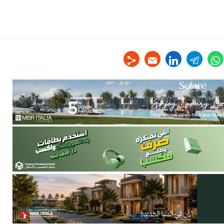
linkedin
telegram
whats
tw