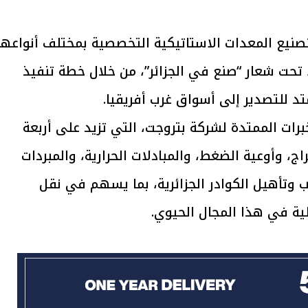
يتابع الإجراءات الخاصة
افتتاح «إيجبس 2026» ب
نيع المعدات الاستاتيكية التخصصية بمختلف أنواعها
ات الرئاسية بطرح وحدات
واسع.. والبترول: مصر تعزز مكان
مواصفات ASME العالمية، تحت شعار “صنع في الجزائر”، من خلال خطة تنفيذ
لإيجار للمواطنين
بوصفها مركزًا إقليميًّا للطاق
30 مارس 2026 03:59 م
د للتصدير إلى أسواق غرب أفريقيا.
ات الممتدة لشركة بتروجت، التي تزيد على أربعة
، وأوعية الضغط، والمبادلات الحرارية، والمبردات
ب وتأهيل الكوادر الجزائرية، بما يسهم في نقل
حلية في هذا المجال الحيوي.