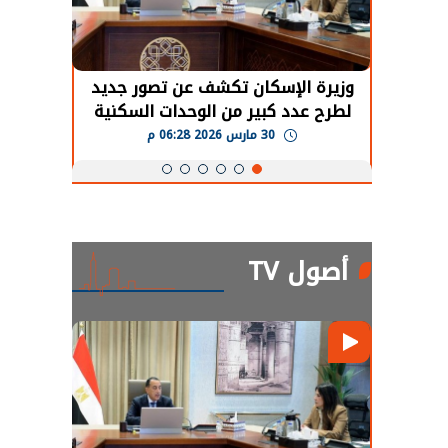
حضور دولي
وزيرة الإسكان تكشف عن تصور جديد
الرئي
تها
لطرح عدد كبير من الوحدات السكنية
قطاع 
ة
بنظام الإيجار
30 مارس 2026 06:28 م
أصول TV