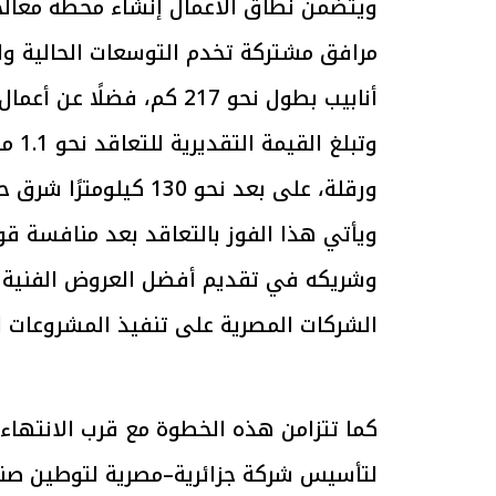
مرافق مشتركة تخدم التوسعات الحالية 
أنابيب بطول نحو 217 كم، فضلًا عن أعمال البنية التحتية والطرق والمنشآت المساندة.
الرئيس السيسي: تداعيات خطيرة على
رئيس الوزراء 
الاقتصاد العالمي وأسعار الوقود حال
بتنفيذ التوجيه
وتبل
استمرار الأزمة في الشرق الأوسط
سكنية با
30 مارس 2026 05:06 م
30 مارس 2026 04:40 م
ورقلة، على بعد نحو 130 كيلومترًا شرق حاسي مسعود، جنوب الجزائر.
ويأتي هذا الفوز بالتعاقد بعد منافسة قو
وشريكه في تقديم أفضل العروض الفنية وا
الشركات المصرية على تنفيذ المشروعات ال
كما تتزامن هذه الخطوة مع قرب الانتهاء
لتأسيس شركة جزائرية–مصرية لتوطين صناع