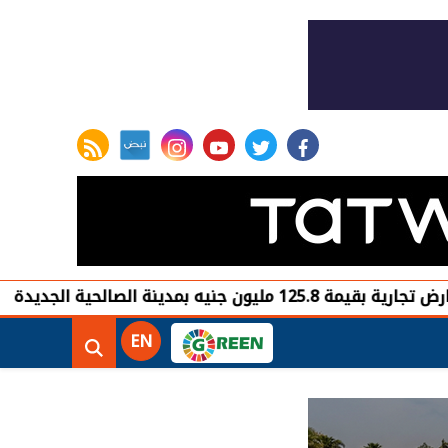
rss feed
instagram
youtube
twitter
facebook
الحية الجديدة
شركة «Liberty Developments» تطلق أولى فعالياتها الترفيهية بمشروع «AT» في حفل ضخم للميجا ستار أحمد سعد
EN