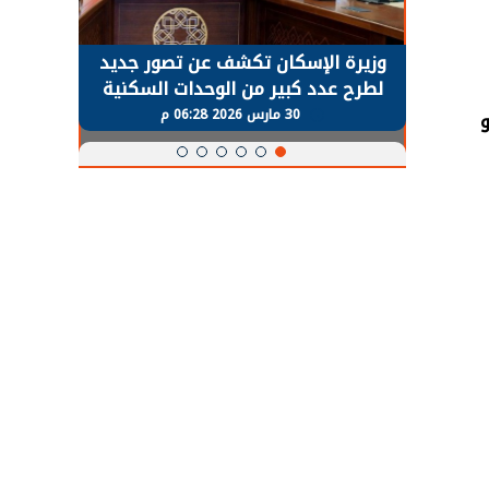
حضور دولي
وزيرة الإسكان تكشف عن تصور جديد
الرئي
تها
لطرح عدد كبير من الوحدات السكنية
قطاع 
ة
بنظام الإيجار
30 مارس 2026 06:28 م