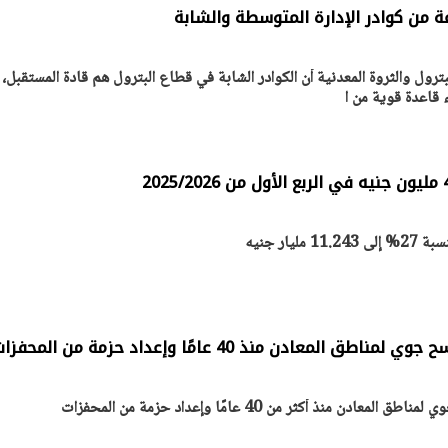
ة من كوادر الإدارة المتوسطة والشابة
ترول والثروة المعدنية أن الكوادر الشابة في قطاع البترول هم قادة المستقبل،
ء قاعدة قوية من ا
يتابع الإجراءات الخاصة
افتتاح «إيجبس 2026» ب
ات الرئاسية بطرح وحدات
واسع.. والبترول: مصر تعزز مكان
لإيجار للمواطنين
بوصفها مركزًا إقليميًّا للطاق
30 مارس 2026 03:59 م
يار جنيه
المعادن منذ 40 عامًا وإعداد حزمة من المحفزات
ن منذ أكثر من 40 عامًا وإعداد حزمة من المحفزات