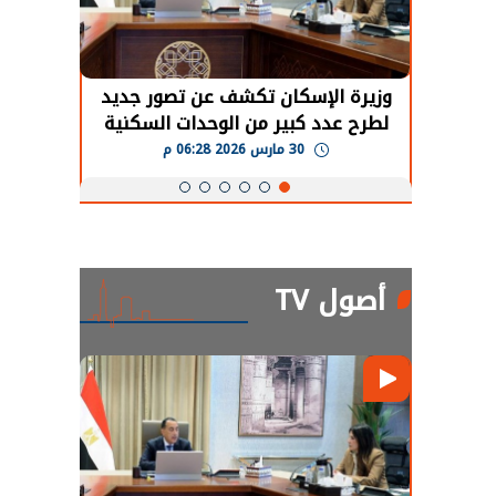
حضور دولي
وزيرة الإسكان تكشف عن تصور جديد
الرئي
تها
لطرح عدد كبير من الوحدات السكنية
قطاع 
ة
بنظام الإيجار
30 مارس 2026 06:28 م
أصول TV