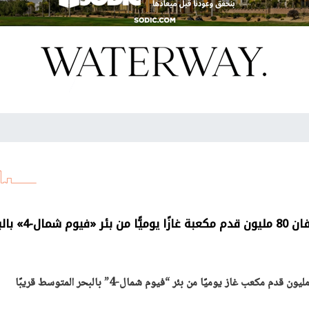
«البترول» و«بي بي» تضيفان 80 مليون قدم مكعبة غازًا يوم