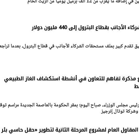
ب من 12 ألف برميل يومياً من الزيت الخام
انب بقطاع البترول إلى 440 مليون دولار
 تقدم كبير بملف مستحقات الشركاء الأجانب في قطاع البترول، بعدما تراج
ع مذكرة تفاهم للتعاون في أنشطة استكشاف الغاز الطبيعي
ط
يس مجلس الوزراء، صباح اليوم؛ بمقر الحكومة بالعاصمة الجديدة مراسم توق
وشركة توتال إنرجيز
المقاول العام لمشروع المرحلة الثانية لتطوير «حقل حاسي بئر