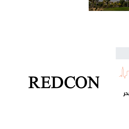
يًّا من بئر «فيوم شمال-4» بالبحر