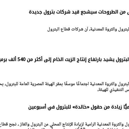
لى من الطروحات سيشجع قيد شركات بترول جديدة
بترول والثروة المعدنية، أن شركات قطاع البترول
خلال اجتماع موسع.. وزير البترول يشيد بارتفاع إنتاج الزيت الخام إلى أكث
يتابع الإجراءات الخاصة
افتتاح «إيجبس 2026» ب
ترول والثروة المعدنية اجتماعًا موسعًا بمقر الهيئة المصرية العامة للبترول، 
ات الرئاسية بطرح وحدات
واسع.. والبترول: مصر تعزز مكان
 التنفيذي للهيئة،
لإيجار للمواطنين
بوصفها مركزًا إقليميًّا للطاق
30 مارس 2026 03:59 م
ل والثروة المعدنية الرامية لزيادة الإنتاج المحلي من البترول والغاز ، نجح قطا