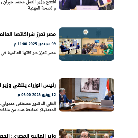
افتتح وزير العمل محمد جبران ، 
والصحة المهنية
الرئيس السيسي: تداعيات خطيرة على
رئيس الوزراء 
الاقتصاد العالمي وأسعار الوقود حال
بتنفيذ التوجيه
استمرار الأزمة في الشرق الأوسط
سكنية با
30 مارس 2026 05:06 م
30 مارس 2026 04:40 م
مصر تعزز شراكاتها العالمية في ق
09 سبتمبر 2025 11:00 م
مصر تعزز شراكاتها العالمية في قطاع البت
رئيس الوزراء يلتقي وزير ا
12 يونيو 2025 06:00 م
التقي الدكتور مصطفى مدبولي، ر
المعدنية؛ لمتابعة عدد من ملفات 
وزير المالية المصري: الحصيل