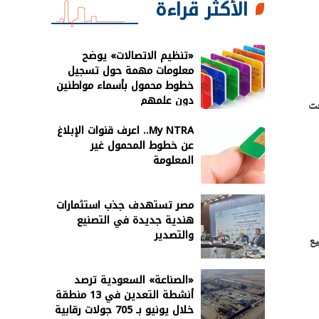
الأكثر قراءة
«تنظيم الاتصالات» يوضح
معلومات مهمة حول تسجيل
خطوط محمول بأسماء مواطنين
دون علمهم
عت
My NTRA.. اعرف قنوات الإبلاغ
عن خطوط المحمول غير
المعلومة
مصر تستهدف جذب استثمارات
هندية جديدة في التصنيع
والتصدير
يع
«الصناعة» السعودية ترصد
أنشطة التعدين في 13 منطقة
خلال يونيو بـ 705 جولات رقابية