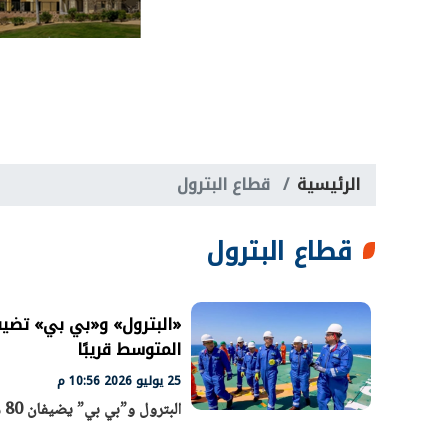
الرئيسية
قطاع البترول
قطاع البترول
المتوسط قريبًا
25 يوليو 2026 10:56 م
البترول و”بي بي” يضيفان 80 مليون قدم مكعب غاز يوميًا من بئر “فيوم شمال-4” بالبحر المتوسط قريبًا