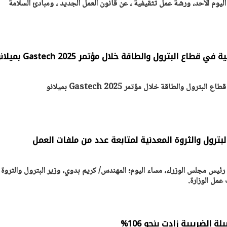
اليوم الأحد، ورشة عمل تثقيفية ، عن قانون العمل الجديد ، ومبادئ السلامة
يتابع الإجراءات الخاصة
افتتاح «إيجبس 2026» ب
ات الرئاسية بطرح وحدات
واسع.. والبترول: مصر تعزز مكان
لإيجار للمواطنين
بوصفها مركزًا إقليميًّا للطاق
30 مارس 2026 03:59 م
طاع البترول والطاقة خلال مؤتمر Gastech 2025 بميلانو
رول والطاقة خلال مؤتمر Gastech 2025 بميلانو
لبترول والثروة المعدنية لمتابعة عدد من ملفات العمل
ئيس مجلس الوزراء، مساء اليوم؛ المهندس/ كريم بدوي، وزير البترول والثروة
عمل الوزارة.
ة الضريبية زادت بنحو 106%