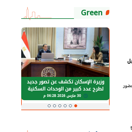
Green
ر من 540 ألف برميل
حضور دولي
وزيرة الإسكان تكشف عن تصور جديد
الرئي
بحضور
تها
لطرح عدد كبير من الوحدات السكنية
قطاع 
ة
بنظام الإيجار
30 مارس 2026 06:28 م
ع