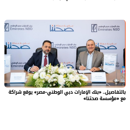
بالتفاصيل.. «بنك الإمارات دبي الوطني-مصر» يوقع شراكة
مع «مؤسسة صحتنا»