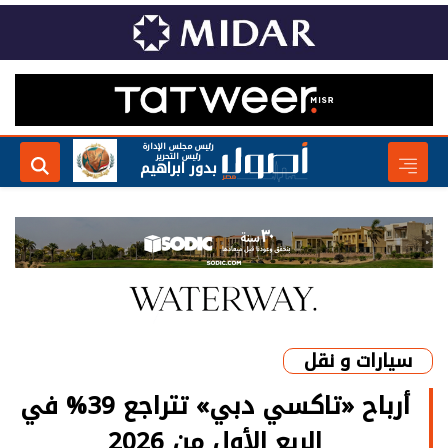
رئيس مجلس الإدارة
رئيس التحرير
بدور ابراهيم
سيارات و نقل
أرباح «تاكسي دبي» تتراجع 39% في
الربع الأول من 2026