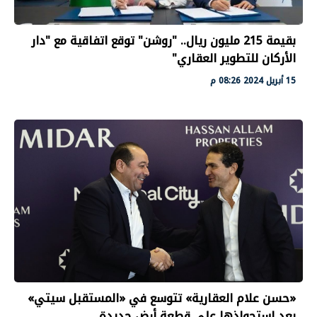
بقيمة 215 مليون ريال.. "روشن" توقع اتفاقية مع "دار
الأركان للتطوير العقاري"
15 أبريل 2024 08:26 م
«حسن علام العقارية» تتوسع في «المستقبل سيتي»
بعد استحواذها على قطعة أرض جديدة