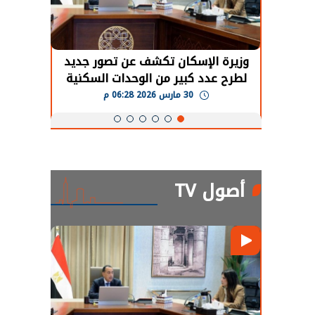
حضور دولي
وزيرة الإسكان تكشف عن تصور جديد
الرئي
تها
لطرح عدد كبير من الوحدات السكنية
قطاع 
ة
بنظام الإيجار
30 مارس 2026 06:28 م
أصول TV