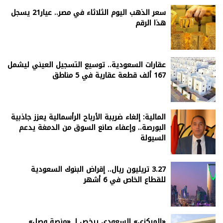
سعر الذهب اليوم الثلاثاء في مصر.. عيار21 يسجل
هذا الرقم
عقارات السعودية.. توسيع التسجيل العيني ليشمل
167 ألف قطعة عقارية في 5 مناطق
المالية: إلغاء ضريبة الأرباح الرأسمالية يعزز جاذبية
البورصة.. وإعفاء صانع السوق من الدمغة يدعم
السيولة
3.27 تريليون ريال.. إقراض البنوك السعودية
للقطاع الخاص في 6 أشهر
«المركزي» السعودي يرخص لـ «منصة وصل»