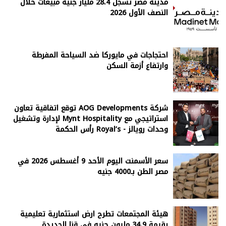
مدينة مصر تسجل 28.4 مليار جنيه مبيعات خلال
النصف الأول 2026
احتجاجات في مايوركا ضد السياحة المفرطة
وارتفاع أزمة السكن
شركة AOG Developments توقع اتفاقية تعاون
استراتيجي مع Mynt Hospitality لإدارة وتشغيل
وحدات رويالز - Royal’s رأس الحكمة
سعر الأسمنت اليوم الأحد 9 أغسطس 2026 في
مصر الطن بـ4000 جنيه
هيئة المجتمعات تطرح ارض استثمارية تعليمية
بقيمة 34.9 مليون جنيه في قنا الجديدة