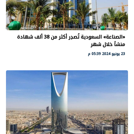
«الصناعة» السعودية تُصدِر أكثر من 38 ألف شهادة
منشأ خلال شهر
23 يونيو 2024 05:39 م