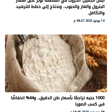
أيمن الجميل: الحروب في المنطقة تؤثر على أسعار
البترول والغاز والحبوب.. ونحتاج إلى خطط للترشيد
والتكافل
14 يونيو 2025 08:27 م
1000 جنيه تراجعًا بأسعار طن الدقيق.. و44% انخفاضًا
فى كسب الصويا
09 ديسمبر 2023 10:46 م