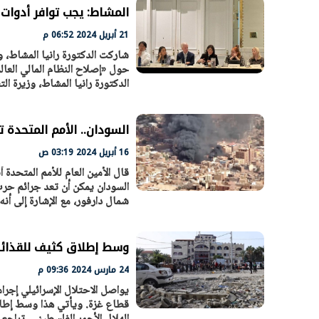
المشاط: يجب توافر أدوات
21 أبريل 2024 06:52 م
شاركت الدكتورة رانيا المشاط، 
حول «إصلاح النظام المالي العا
الرئيس السيسي: تداعيات خطيرة على
رئيس الوزراء 
الدكتورة رانيا المشاط، وزيرة ا
الاقتصاد العالمي وأسعار الوقود حال
بتنفيذ التوجيه
استمرار الأزمة في الشرق الأوسط
سكنية با
30 مارس 2026 05:06 م
30 مارس 2026 04:40 م
السودان.. الأمم المتحدة 
16 أبريل 2024 03:19 ص
قال الأمين العام للأمم المتحد
السودان يمكن أن تعد جرائم حر
شمال دارفور، مع الإشارة إلى أ
وسط إطلاق كثيف للقذائف.
24 مارس 2024 09:36 م
يواصل الاحتلال الإسرائيلي إج
قطاع غزة. ويأتي هذا وسط إطلاق