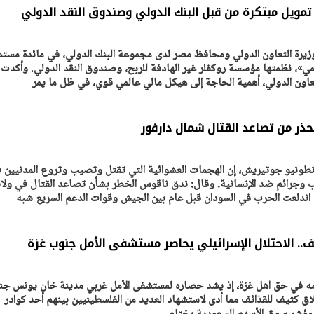
 تمويل مبتكرة من قبل البنك الدولي وصندوق النقد الدولي
وزيرة التعاون الدولي ومحافظ مصر لدى مجموعة البنك الدولي، في مائدة مستد
لمي»، نظمتها مؤسسة روكفلر غير الهادفة للربح، وصندوق النقد الدولي. وأكدت
يتابع الإجراءات الخاصة
افتتاح «إيجبس 2026» ب
لتعاون الدولي، أهمية الحاجة إلى هيكل مالي عالمي قوي، في ظل ما يمر
ات الرئاسية بطرح وحدات
واسع.. والبترول: مصر تعزز مكان
لإيجار للمواطنين
بوصفها مركزًا إقليميًّا للطاق
30 مارس 2026 03:59 م
تحذر من تصاعد القتال شمال دارفور
ة أنطونيو جوتيريش، إن الهجمات العشوائية التي تقتل وتصيب وتروع المدنيين 
ب وجرائم ضد الإنسانية. وقال: ندق ناقوس الخطر بشأن تصاعد القتال في ولا
نه اندلعت الحرب في السودان قبل عام بين الجيش وقوات الدعم السريع شبه
. الاحتلال الإسرائيلي يحاصر مستشفى الأمل جنوب غزة
رامه في حق أهل غزة، إذ يشد حصاره لمستشفى الأمل غربي مدينة خان يونس ج
 كثيف للقذائف مما أدى لاستشهاد العديد من الفلسطينيين بينهم أحد كوادر