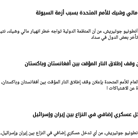
مالي وشيك للأمم المتحدة بسبب أزمة السيولة
ة، أنطونيو جوتيريش، من أن المنظمة الدولية تواجه خطر انهيار مالي وشيك، نتي
 تأخر بعض الدول في سداد
ن وقف إطلاق النار المؤقت بين أفغانستان وباكستان
ام للأمم المتحدة بإعلان وقف إطلاق النار المؤقت بين أفغانستان وباكستان، ل
يتابع الإجراءات الخاصة
افتتاح «إيجبس 2026» ب
دة عن الاشتباكات ا
ات الرئاسية بطرح وحدات
واسع.. والبترول: مصر تعزز مكان
لإيجار للمواطنين
بوصفها مركزًا إقليميًّا للطاق
30 مارس 2026 03:59 م
 عسكري إضافي في النزاع بين إيران وإسرائيل
ة أنطونيو جوتيريش، من أي تدخل عسكري إضافي في النزاع بين إيران وإسرائيل،