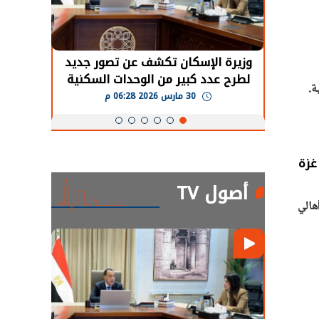
حضور دولي
وزيرة الإسكان تكشف عن تصور جديد
الرئي
تها
لطرح عدد كبير من الوحدات السكنية
قطاع 
ة.
ة
بنظام الإيجار
30 مارس 2026 06:28 م
غزة
أصول TV
هالي