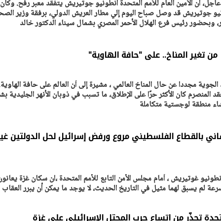
عاجل، أن الأمين العام للأمم المتحدة أنطونيو جوتيريش يتفقد معبر رفح. وكان
طونيو جوتيريش قد وصل صباح اليوم إلي مطار العريش الدولي، برفقة وزير الصح
ار، وبحضور رئيس فرع الهلال الأحمر المصري بشمال سيناء الدكتور خالد
يتابع الإجراءات الخاصة
افتتاح «إيجبس 2026» ب
ات الرئاسية بطرح وحدات
واسع.. والبترول: مصر تعزز مكان
لإيجار للمواطنين
بوصفها مركزًا إقليميًّا للطاق
30 مارس 2026 03:59 م
من تغير المناخ.. على "حافة الهاوية"
الجوية مجددا عن حال المناخ العالمي ، مشيرة إلى أن العالم على حافة الهاوية.
قد المنصرم كان الأكثر حرًا على الإطلاق، ما تسبب في ذوبان الأنهر الجليدية ب
ساني بالقطاع الفلسطيني مروع ورفض إسرائيل لحل الدولتين غير
 أنطونيو غوتيريش ، أمام مجلس الأمن التابع للأمم المتحدة ،ان سكان غزة يعانون
رعة لم يسبق لهما مثيل في التاريخ الحديث، لا يوجد ما يمكن أن يبرر العقاب
حدة تحذّر من اتساع حرب المحتل الإسرائيلي على غزة