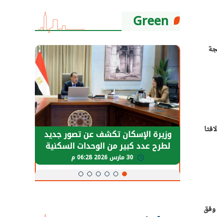
Green
جة
افتا
حضور دولي
وزيرة الإسكان تكشف عن تصور جديد
الرئي
تها
لطرح عدد كبير من الوحدات السكنية
قطاع 
ة
بنظام الإيجار
30 مارس 2026 06:28 م
 وفق