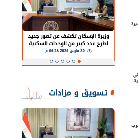
يرة
حضور دولي
وزيرة الإسكان تكشف عن تصور جديد
الرئي
تها
لطرح عدد كبير من الوحدات السكنية
قطاع 
ة
بنظام الإيجار
30 مارس 2026 06:28 م
في
ية
تسويق و مزادات
نوب