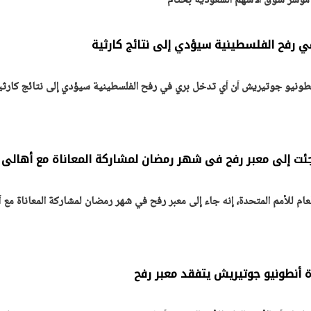
ع مؤشر سوق الأسهم السعودية بختام
 رفح الفلسطينية سيؤدي إلى نتائج كارثية
يتابع الإجراءات الخاصة
افتتاح «إيجبس 2026» ب
ات الرئاسية بطرح وحدات
واسع.. والبترول: مصر تعزز مكان
ة انطونيو جوتيريش أن أي تدخل بري في رفح الفلسطينية سيؤدي إلى نتائج كارثي
لإيجار للمواطنين
بوصفها مركزًا إقليميًّا للطاق
30 مارس 2026 03:59 م
 جئت إلى معبر رفح فى شهر رمضان لمشاركة المعاناة مع أهالى 
ام للأمم المتحدة، إنه جاء إلى معبر رفح في شهر رمضان لمشاركة المعاناة مع أ
دة أنطونيو جوتيريش يتفقد معبر رفح