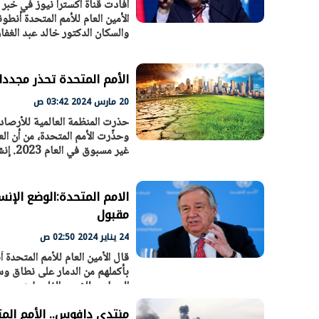
أفادت قناة اكسترا نيوز في خبر 
الأمين العام للأمم المتحدة أن
والسكان الدكتور خالد عبد الغف
الرئيس السيسي: تداعيات خطيرة على
رئيس الوزراء 
الاقتصاد العالمي وأسعار الوقود حال
بتنفيذ التوجيه
استمرار الأزمة في الشرق الأوسط
سكنية با
30 مارس 2026 05:06 م
30 مارس 2026 04:40 م
الأمم المتحدة تحذر مجددا 
20 مارس 2024 03:42 ص
حذرت المنظمة العالمية للأرصاد 
وحذّرت الأمم المتحدة، من أن الع
غير مسبوق في العام 2023. إنشاء منطقة لوجستية متكاملة
الامم المتحدة:الوضع الإن
مقبول
24 يناير 2024 02:50 ص
قال الأمين العام للأمم المتحدة
بأكملهم من الدمار على نطاق وس
الجماعي للشعب الفلسطيني
منتدى دافوس.. الأمم المت