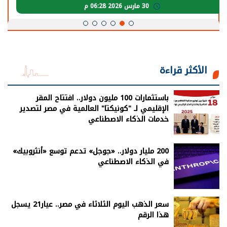
30 مارس 2026 05:08 م
الأكثر قراءة
باستثمارات 100 مليون دولار.. افتتاح المقر
الإقليمي لـ "كونيكتا" العالمية في مصر لتصدير
خدمات الذكاء الاصطناعي
200 مليار دولار.. «جوجل» تدعم توسع «أنثروبيك»
في الذكاء الاصطناعي
سعر الذهب اليوم الثلاثاء في مصر.. عيار21 يسجل
هذا الرقم