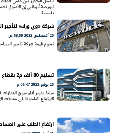
لبورصة أبوظبي إن الأصول تشم
رئيسية
شركة «وي ورك» لتأجير ال
20 أغسطس 2023 03:00 ص
تحوم قيمة شركة تأجير المساحات المكتبية WeWork السوقية مؤخرا حول 
تسليم 80 ألف م2 بقطاع المساحات المكتبية في القاهرة خلال الربع الثاني من 2022
20 يوليو 2022 06:47 م
الارتفاع الملحوظ في معدلات الإ
ارتفاع الطلب على المساحات