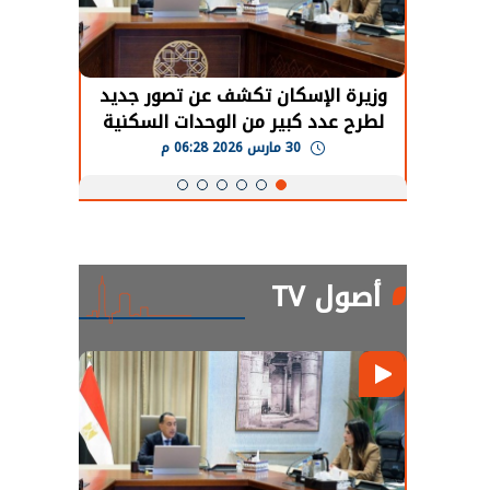
حضور دولي
وزيرة الإسكان تكشف عن تصور جديد
الرئي
تها
لطرح عدد كبير من الوحدات السكنية
قطاع 
ة
بنظام الإيجار
30 مارس 2026 06:28 م
أصول TV