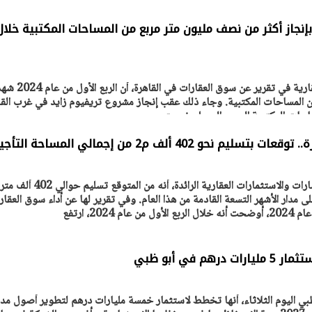
بإنجاز أكثر من نصف مليون متر مربع من المساحات المكتبية خلال
كشفت شركة « جيه إل إل » العقارية في تقرير عن سوق العقارات في القاهرة، أن الربع ا
950 متر مربع من المساحات المكتبية. وجاء ذلك عقب إنجاز مشروع تريفيوم زايد في غرب الق
ات المكتبية إلى حوالي مليوني متر مربع.
 402 ألف م2 من إجمالي المساحة التأجيرية
كشفت جيه إل إل، شركة الاستشارات والاستثمارات العقارية الرائدة، أن
يتابع الإجراءات الخاصة
افتتاح «إيجبس 2026» ب
ى مدار الأشهر التسعة القادمة من هذا العام. وفي تقرير لها عن أداء سوق العقار
ات الرئاسية بطرح وحدات
واسع.. والبترول: مصر تعزز مكان
202، ارتفع
لإيجار للمواطنين
بوصفها مركزًا إقليميًّا للطاق
30 مارس 2026 03:59 م
م في أبو ظبي
ظبي اليوم الثلاثاء، أنها تخطط لاستثمار خمسة مليارات درهم لتطوير أصول مدر