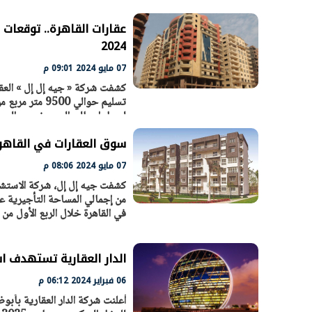
عقارات القاهرة.. توقعات 
2024
07 مايو 2024 09:01 م
تسليم حوالي 0
ليصل إجمالي المعروض من المساح
سوق العقارات في القاهرة.. توقعات بتسليم نحو
07 مايو 2024 08:06 م
الرئيس السيسي: تداعيات خطيرة على
رئيس الوزراء 
من إجمالي المساحة التأجيرية عل
الاقتصاد العالمي وأسعار الوقود حال
بتنفيذ التوجيه
في القاهرة خلال الربع الأول من عام 2024، أوضحت أنه خلال الربع الأول من عام 4
استمرار الأزمة في الشرق الأوسط
سكنية با
30 مارس 2026 05:06 م
30 مارس 2026 04:40 م
الدار العقارية تستهدف استثمار 5 مليارات دره
06 فبراير 2024 06:12 م
أعلنت شركة الدار العقارية بأبو