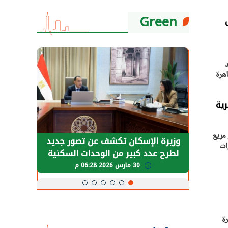
Green
لأول من عام 2024 شهد
اهرة
ه من المتوقع تسليم حوالي 402 ألف متر مريع
حضور دولي
وزيرة الإسكان تكشف عن تصور جديد
الرئي
ات
تها
لطرح عدد كبير من الوحدات السكنية
قطاع 
ة
بنظام الإيجار
30 مارس 2026 06:28 م
ة