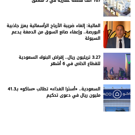
167 ألف قطعة عقارية في 5 مناطق
المالية: إلغاء ضريبة الأرباح الرأسمالية يعزز جاذبية
البورصة.. وإعفاء صانع السوق من الدمغة يدعم
السيولة
3.27 تريليون ريال.. إقراض البنوك السعودية
للقطاع الخاص في 6 أشهر
السعودية.. «أسترا الغذاء» تطالب «ساكو» بـ41.3
مليون ريال في دعوى تحكيم