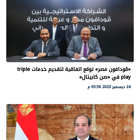
«ڤودافون مصر» توقع اتفاقية لتقديم خدمات triple
play في «صن كابيتال»
24 ديسمبر 2023 05:56 م