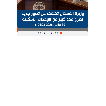
حضور دولي
وزيرة الإسكان تكشف عن تصور جديد
الرئي
تها
لطرح عدد كبير من الوحدات السكنية
قطاع 
ة
بنظام الإيجار
30 مارس 2026 06:28 م