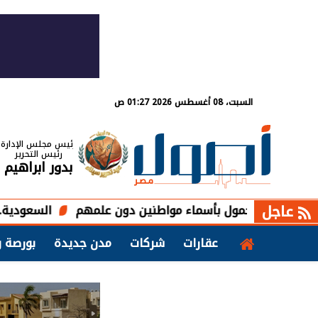
السبت، 08 أغسطس 2026 01:27 ص
رئيس مجلس الإدارة
رئيس التحرير
بدور ابراهيم
عاجل
محمول بأسماء مواطنين دون علمهم
السعودية.. «مكافحة التستر» التجاري ير
عقارات
شركات
مدن جديدة
بورصة و