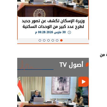
حضور دولي
وزيرة الإسكان تكشف عن تصور جديد
الرئي
تها
لطرح عدد كبير من الوحدات السكنية
قطاع 
ة
بنظام الإيجار
30 مارس 2026 06:28 م
 من
أصول TV