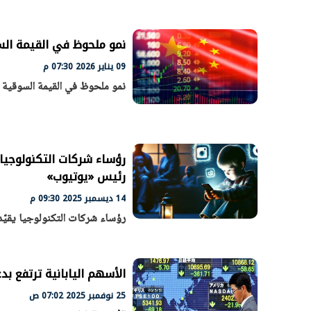
نمو ملحوظ في القيمة السو
الرئيس السيسي: تداعيات خطيرة على
رئيس الوزراء 
09 يناير 2026 07:30 م
الاقتصاد العالمي وأسعار الوقود حال
بتنفيذ التوجيه
نمو ملحوظ في القيمة السوقية لش
استمرار الأزمة في الشرق الأوسط
سكنية با
30 مارس 2026 05:06 م
30 مارس 2026 04:40 م
رؤساء شركات التكنولوجيا
رئيس «يوتيوب»
14 ديسمبر 2025 09:30 م
رؤساء شركات التكنولوجيا يقيّ
الأسهم اليابانية ترتفع بد
25 نوفمبر 2025 07:02 ص