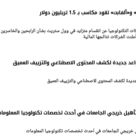
» تقود مكاسب بـ 1.5 تريليون دولار
 التكنولوجيا عن انقسام متزايد في وول ستريت بشأن الرابحين والخاسرين 
علنت الشركات نتائجها المالية
واعد جديدة لكشف المحتوى الاصطناعي والتزييف العميق
جديدة لكشف المحتوى الاصطناعي والتزييف العميق
يتابع الإجراءات الخاصة
افتتاح «إيجبس 2026» ب
ات الرئاسية بطرح وحدات
واسع.. والبترول: مصر تعزز مكان
لإيجار للمواطنين
بوصفها مركزًا إقليميًّا للطاق
30 مارس 2026 03:59 م
 لتأهيل خريجي الجامعات في أحدث تخصصات تكنولوجيا المعلوما
هيل خريجي الجامعات في أحدث تخصصات تكنولوجيا المعلومات