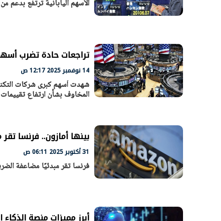
الأسهم اليابانية ترتفع بدعم من
الرئيس السيسي: تداعيات خطيرة على
رئيس الوزراء 
الاقتصاد العالمي وأسعار الوقود حال
بتنفيذ التوجيه
استمرار الأزمة في الشرق الأوسط
سكنية با
30 مارس 2026 05:06 م
30 مارس 2026 04:40 م
تراجعات حادة تضرب أسهم
14 نوفمبر 2025 12:17 ص
شهدت أسهم كبرى شركات التكنول
المخاوف بشأن ارتفاع تقييمات ا
بينها أمازون.. فرنسا تقر 
31 أكتوبر 2025 06:11 ص
فرنسا تقر مبدئيًا مضاعفة الضر
أبرز مميزات منصة الذكاء 