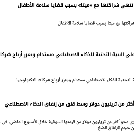
تنهي شراكتها مع «ميتا» بسبب قضايا سلامة الأطفال
راكتها مع ميتا بسبب قضايا سلامة الأطفال
يتابع الإجراءات الخاصة
افتتاح «إيجبس 2026» ب
ات الرئاسية بطرح وحدات
واسع.. والبترول: مصر تعزز مكان
لإيجار للمواطنين
بوصفها مركزًا إقليميًّا للطاق
30 مارس 2026 03:59 م
على البنية التحتية للذكاء الاصطناعي مستدام ويعزز أرباح شركا
ية التحتية للذكاء الاصطناعي مستدام ويعزز أرباح شركات التكنولوجيا
أكثر من تريليون دولار وسط قلق من إنفاق الذكاء الاصطناعي
ى محو أكثر من تريليون دولار من قيمتها السوقية خلال الأسبوع الماضي، في 
 حجم الإنفاق الضخ