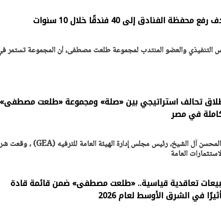
لفنادق إلى 40 فندقًا خلال 10 سنوات
 التنفيذي والعضو المنتدب لمجموعة طلعت مصطفى، أن المجموعة تستمر في
إطلاق تحالف استراتيجي بين «صلة» ومجموعة «طلعت مصطفى»
كاملة في مصر
يتابع الإجراءات الخاصة
افتتاح «إيجبس 2026» ب
بحضور المستشار تركي بن عبد المحسن آل الشيخ، رئيس مجلس إدارة الهيئة العامة للترفيه 
ات الرئاسية بطرح وحدات
واسع.. والبترول: مصر تعزز مكان
ستثمارات العامة
لإيجار للمواطنين
بوصفها مركزًا إقليميًّا للطاق
30 مارس 2026 03:59 م
بيعات تعاقدية قياسية.. «طلعت مصطفى» ضمن قائمة قادة
يرًا في الشرق الأوسط لعام 2026