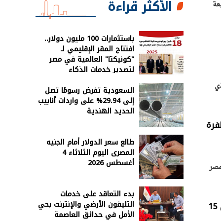
الأكثر قراءة
عة
باستثمارات 100 مليون دولار..
افتتاح المقر الإقليمي لـ
"كونيكتا" العالمية في مصر
لتصدير خدمات الذكاء
الاصطناعي
ي
السعودية تفرض رسومًا تصل
إلى 29.94% على واردات أنابيب
الحديد الهندية
ة تدعم طفرة
طالع سعر الدولار أمام الجنيه
المصرى اليوم الثلاثاء 4
أغسطس 2026
مصر
بدء التعاقد على خدمات
التليفون الأرضي والإنترنت بحي
«طلعت مصطفى» تطرح وحدات The Spine بأسعار تبدأ من 18 مليون جنيه وتقسيط حتى 15
الأمل في حدائق العاصمة