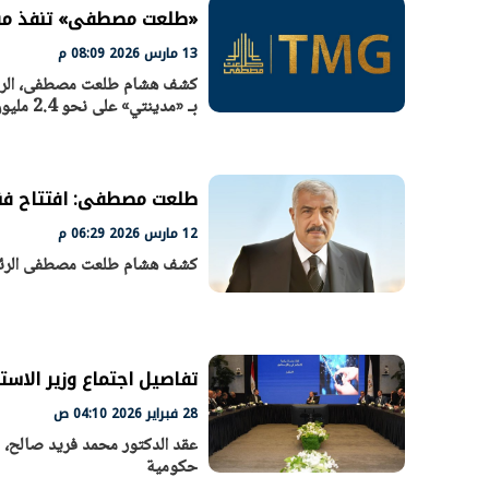
«طلعت مصطفى» تنفذ مشروعًا جديدً
13 مارس 2026 08:09 م
كشف هشام طلعت مصطفى، الرئي
بـ «مدينتي» على نحو 2.4 مليون م2.
الرئيس السيسي: تداعيات خطيرة على
رئيس الوزراء 
الاقتصاد العالمي وأسعار الوقود حال
بتنفيذ التوجيه
استمرار الأزمة في الشرق الأوسط
سكنية با
30 مارس 2026 05:06 م
30 مارس 2026 04:40 م
طلعت مصطفى: افتتاح فند
12 مارس 2026 06:29 م
كشف هشام طلعت مصطفى الرئيس
تفاصيل اجتماع وزير الاستث
28 فبراير 2026 04:10 ص
حكومية