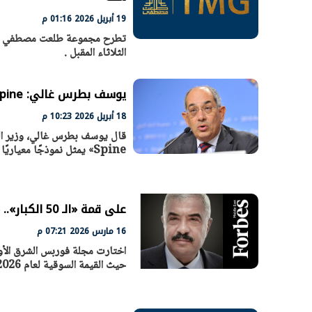
19 أبريل 2026 01:16 م
الثلاثاء المقبل .
يوسف بطرس غالي: The Spine يضع معيارًا جديدًا للاستثمار العقاري
18 أبريل 2026 10:23 م
Spine» يمثل نموذجًا معياريًا سيُعيد تشكيل أسس تقييم المشروعات
على قمة «الـ 50 الكبار».. «طلعت مصطفى» تتصدر المطورين العقاريين بقائمة «فوربس»
16 مارس 2026 07:21 م
حيث القيمة السوقية لعام 2026