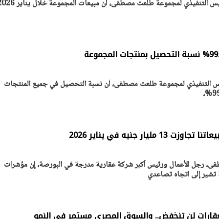
أعلن هشام طلعت مصطفى، الرئيس التنفيذي لمجموعة طلعت مصطفى، أن مبيعات المجموعة 
يتابع الإجراءات الخاصة
افتتاح «إيجبس 2026» ب
ات الرئاسية بطرح وحدات
واسع.. والبترول: مصر تعزز مكان
لإيجار للمواطنين
بوصفها مركزًا إقليميًّا للطاق
30 مارس 2026 03:59 م
س التنفيذي لمجموعة طلعت مصطفى، أن نسبة التحصيل في جميع المنتجات
يار جنيه في يناير 2026
، رجل الأعمال ورئيس أكبر شركة عقارية مدرجة في البورصة، إن مؤشرات
ة تشير إلى اتجاه تصاعدي
ارات لن تنخفض.. والسوق المصري مستمر في النمو