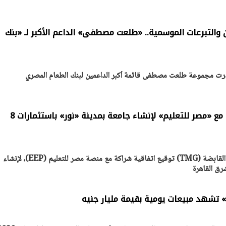
والتبرعات الموسمية.. «طلعت مصطفى» الداعم الأكبر لـ «بنك
يتابع الإجراءات الخاصة
افتتاح «إيجبس 2026» ب
ات الرئاسية بطرح وحدات
واسع.. والبترول: مصر تعزز مكان
لإيجار للمواطنين
بوصفها مركزًا إقليميًّا للطاق
30 مارس 2026 03:59 م
«طلعت مصطفى» تتعاون مع «مصر للتعليم» لإنشاء جامعة بمدينة «نور» باستثمارات 8
أعلنت مجموعة طلعت مصطفى القابضة (TMG) توقيع اتفاقية شراكة مع منصة مصر للتعليم (EEP)، لإنشاء
ق القاهرة
شهد مبيعات يومية بقيمة مليار جنيه