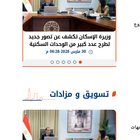
وع
حضور دولي
وزيرة الإسكان تكشف عن تصور جديد
الرئي
تها
لطرح عدد كبير من الوحدات السكنية
قطاع 
ة
بنظام الإيجار
30 مارس 2026 06:28 م
تسويق و مزادات
ح، وزير الاستثمار والتجارة الخارجية، اجتماعًا تنسيقيًا موسعًا ضم ممثلين عن 5 جهات