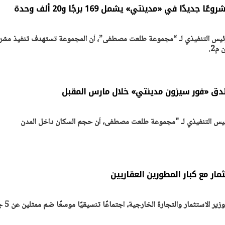
ا في «مدينتي» يشمل 169 برجًا و20 ألف وحدة
س التنفيذي لـ “مجموعة طلعت مصطفى”، أن المجموعة تستهدف تنفيذ مشر
يتابع الإجراءات الخاصة
افتتاح «إيجبس 2026» ب
ات الرئاسية بطرح وحدات
واسع.. والبترول: مصر تعزز مكان
لإيجار للمواطنين
بوصفها مركزًا إقليميًّا للطاق
30 مارس 2026 03:59 م
ق «فور سيزون مدينتي» خلال مارس المقبل
 التنفيذي لـ "مجموعة طلعت مصطفى، أن حجم السكان داخل المدن
مار مع كبار المطورين العقاريين
عقد الدكتور محمد فريد صال