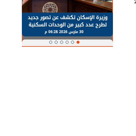
خلال يناير 2026
حضور دولي
وزيرة الإسكان تكشف عن تصور جديد
الرئي
تها
لطرح عدد كبير من الوحدات السكنية
قطاع 
ة
بنظام الإيجار
30 مارس 2026 06:28 م