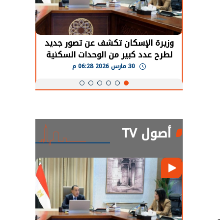
حضور دولي
وزيرة الإسكان تكشف عن تصور جديد
الرئي
تها
لطرح عدد كبير من الوحدات السكنية
قطاع 
ة
بنظام الإيجار
30 مارس 2026 06:28 م
أصول TV