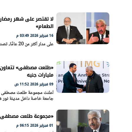
لا تقتصر على شهر رمضان 
الرئيس السيسي: تداعيات خطيرة على
رئيس الوزراء 
الطعام»
الاقتصاد العالمي وأسعار الوقود حال
بتنفيذ التوجيه
16 فبراير 2026 03:49 م
استمرار الأزمة في الشرق الأوسط
سكنية با
30 مارس 2026 05:06 م
30 مارس 2026 04:40 م
على مدار أكثر من 20 عامًا، تصدرت مجموعة طلعت مصطفى قائمة أكبر الداعمين لبنك الطعام المصري
مليارات جنيه
09 فبراير 2026 11:52 ص
جامعة خاصة داخل مدينة نور شر
«مجموعة طلعت مصطفى» ت
01 فبراير 2026 06:15 م