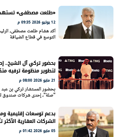
«طلعت مصطفى» تستهدف رفع محفظة ا
12 يوليو 2026 09:35 م
أكد هشام طلعت مصطفى، الرئيس
التوسع في قطاع الضيافة
بحضور تركي آل الشيخ.. 
لتطوير منظومة ترفيه مت
21 مايو 2026 08:00 م
الرئيس السيسي: تداعيات خطيرة على
رئيس الوزراء 
الاقتصاد العالمي وأسعار الوقود حال
بتنفيذ التوجيه
"صلة"، إحدى شركات صندوق الا
استمرار الأزمة في الشرق الأوسط
سكنية با
30 مارس 2026 05:06 م
30 مارس 2026 04:40 م
بدعم توسعات إقليمية وم
الشركات العقارية الأكثر تأث
05 مايو 2026 01:42 م