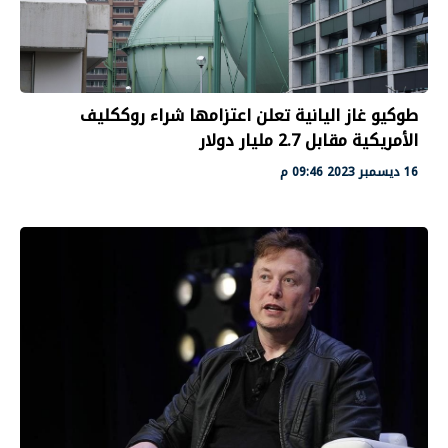
طوكيو غاز اليانية تعلن اعتزامها شراء روككليف
الأمريكية مقابل 2.7 مليار دولار
16 ديسمبر 2023 09:46 م