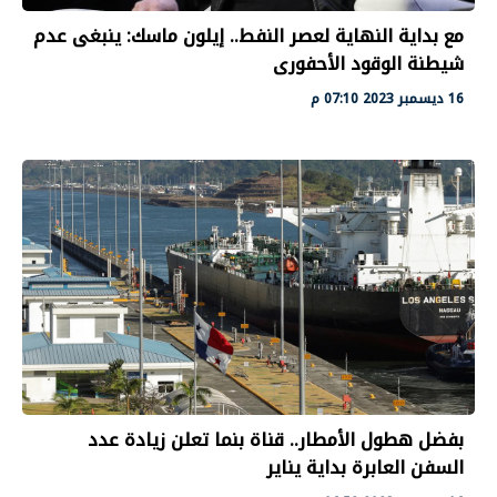
مع بداية النهاية لعصر النفط.. إيلون ماسك: ينبغى عدم
شيطنة الوقود الأحفورى
16 ديسمبر 2023 07:10 م
بفضل هطول الأمطار.. قناة بنما تعلن زيادة عدد
السفن العابرة بداية يناير